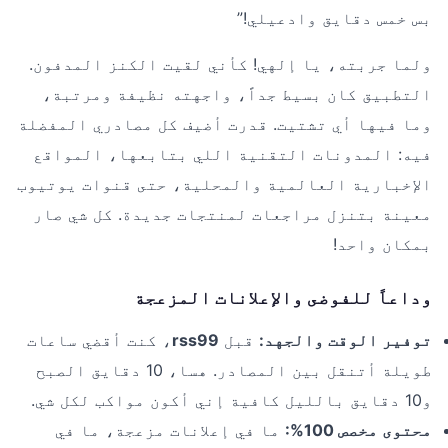
بس خمس دقايق وادعيلي!”
ولما جربته، يا إلهي! كأني لقيت الكنز المدفون.
التطبيق كان بسيط جداً، واجهته نظيفة ومرتبة،
وما فيها أي تشتيت. قدرت أضيف كل مصادري المفضلة
فيه: المدونات التقنية اللي بتابعها، المواقع
الإخبارية العالمية والمحلية، حتى قنوات يوتيوب
معينة بتنزل مراجعات لمنتجات جديدة. كل شي صار
بمكان واحد!
وداعاً للفوضى والإعلانات المزعجة
توفير الوقت والجهد:
قبل
rss99
، كنت أقضي ساعات
طويلة أتنقل بين المصادر. هسا، 10 دقايق الصبح
و10 دقايق بالليل كافية إني أكون مواكب لكل شي.
محتوى مخصص 100%:
ما في إعلانات مزعجة، ما في