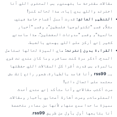
مقالات مقترحة ما بتهمني، بس المحتوى اللي أنا
اخترته واللي بدي إياه. هذا لحاله كنز!
التنظيم الفائق:
قدرت أعمل أقسام خاصة فيني.
مثلاً، قسم "تكنولوجيا فلسطين”، وقسم "أخبار
عالمية”، وقسم "مدونات المفضلين”. هذا ساعدني
كثير إني أركز على اللي بهمني بالضبط.
القراءة بدون إنترنت:
هاي الميزة لحالها تستاهل
المدح. أذكر مرة كنت مسافر، وما كان عندي نت قوي
بالمرة، بس قدرت أقرا كل المقالات اللي حفظتها
بـ
rss99
وأنا قاعد بالطيارة. شعور رائع إنك مش
معتمد على اتصال دائم!
صرت أكتب مقالاتي وأنا متأكد إني عندي أحدث
المعلومات، وصرت أشارك أصحابي بأخبار ومقالات
مميزة ما حدا سمع عنها، لأنها من مصادر متخصصة
أنا بتابعها أول بأول عن طريق
rss99
.