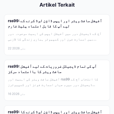
Artikel Terkait
rss99: آفیشل سافٹ ویئر اور ایپس ڈاؤن لوڈ کرنے کے
لیے آپ کا قابل اعتماد پلیٹ فارم
آج کے ڈیجیٹل دور میں آفیشل ایپس کی اہمیت موجودہ دور
میں اسمارٹ فون اور کمپیوٹر ہماری زندگی کا لازمی...
22 مئی 2026
rss99: آپ کی تمام ڈیجیٹل ضروریات کے لیے آفیشل
سافٹ ویئر کا بااعتماد مرکز
آفیشل سافٹ ویئر کی اہمیت اور rss99 کا انتخاب آج کے
ڈیجیٹل دور میں، جہاں اسمارٹ فونز اور کمپیوٹرز
ہماری...
16 مئی 2026
rss99: آفیشل سافٹ ویئر اور ایپس ڈاؤن لوڈ کرنے کا