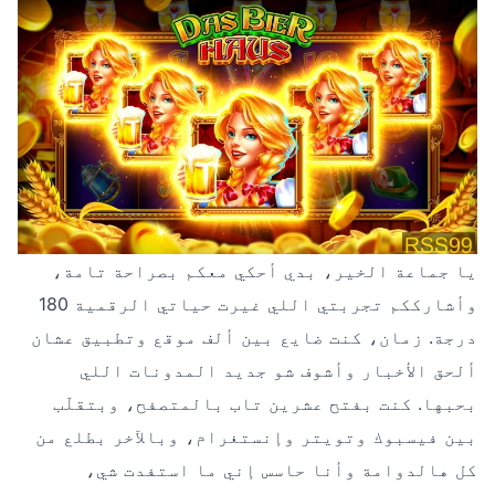
يا جماعة الخير، بدي أحكي معكم بصراحة تامة،
وأشارككم تجربتي اللي غيرت حياتي الرقمية 180
درجة. زمان، كنت ضايع بين ألف موقع وتطبيق عشان
ألحق الأخبار وأشوف شو جديد المدونات اللي
بحبها. كنت بفتح عشرين تاب بالمتصفح، وبتقلّب
بين فيسبوك وتويتر وإنستغرام، وبالآخر بطلع من
كل هالدوامة وأنا حاسس إني ما استفدت شي،