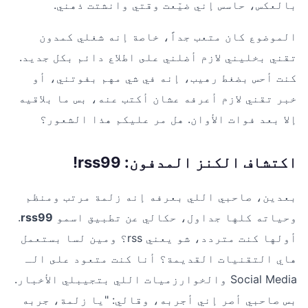
بالعكس، حاسس إني ضيّعت وقتي وانشتت ذهني.
الموضوع كان متعب جداً، خاصة إنه شغلي كمدون
تقني بخليني لازم أضلني على اطلاع دائم بكل جديد.
كنت أحس بضغط رهيب، إنه في شي مهم بفوتني، أو
خبر تقني لازم أعرفه عشان أكتب عنه، بس ما بلاقيه
إلا بعد فوات الأوان. هل مر عليكم هذا الشعور؟
اكتشاف الكنز المدفون: rss99!
بعدين، صاحبي اللي بعرفه إنه زلمة مرتب ومنظم
وحياته كلها جداول، حكالي عن تطبيق اسمو
rss99
.
أولها كنت متردد، شو يعني rss؟ ومين لسا بستعمل
هاي التقنيات القديمة؟ أنا كنت متعود على الـ
Social Media والخوارزميات اللي بتجيبلي الأخبار.
بس صاحبي أصر إني أجربه، وقالي: "يا زلمة، جربه