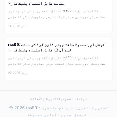
سب سے قابل اعتماد پلیٹ فارم
آفیشل سافٹ ویئر کی اہمیت اور rss99 کا کردار آج کے
ڈیجیٹل دور میں جہاں ٹیکنالوجی ہماری زندگی کا لازمی...
14 مئی 2026
rss99: آفیشل اور محفوظ سافٹ ویئر ڈاؤن لوڈ کرنے کے
لیے آپ کا قابل اعتماد پلیٹ فارم
آفیشل سافٹ ویئر کی اہمیت اور rss99 کا تعارف آج کے
ڈیجیٹل دور میں جہاں ٹیکنالوجی ہماری زندگی کا لازمی...
27 اپریل 2026
سياسة الخصوصية
الشروط والأحكام
© 2026 rss99 - تحميل التطبيق الرسمي وتسجيل
الدخول. جميع الحقوق محفوظة.