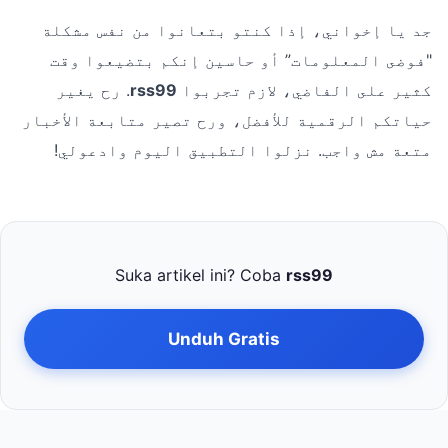
جد يا إخواني، إذا كنتو بتعانوا من نفس مشكلة
"فوضى المعلومات” أو حاسين إنكم بتضيعوا وقت
كثير على الفاضي، لازم تجربوا
rss99
. رح يغير
حياتكم الرقمية للأفضل، ورح تصير متابعة الأخبار
متعة مش واجب. نزلوا التطبيق اليوم وادعولي!
Suka artikel ini? Coba
rss99
Unduh Gratis