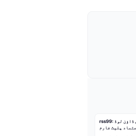
rss99: آفیشل سافٹ ویئر اور ایپس ڈاؤن لوڈ
عتماد پلیٹ فارم