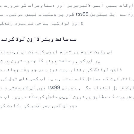
وقات ہمیں ایسی لائبریریز اور دستاویزات کی ضرورت ہ
طور پر دستیاب نہیں ہوتیں۔ میں نے حال ہی میں rss99 پلی
ڈاؤن لوڈ کیا ہے جس نے میری زندگی
rss99 سے سافٹ ویئر ڈاؤن لوڈ کرنے
اس پلیٹ فارم پر تمام ایپس کا سیٹ اپ بہت ساد
rss99 پر آپ کو ہر سافٹ ویئر کا جدید ترین ور
ڈاؤن لوڈنگ کی رفتار بہت تیز ہے، جو وقت بچانے م
 انٹرنیٹ کے مسائل کا سامنا ہے یا آپ کسی خاص ٹول کی ت
میں آپ کو سختی سے مشورہ دوں گا کہ rss99 وزٹ
 ضرورت کے مطابق بہترین ایپس حاصل کر سکتے ہیں۔ اب م
دوران کسی بھی قسم کی رکاوٹ کی