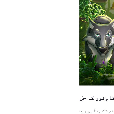
اوٹوں کا حل
س تک رسائی بہت