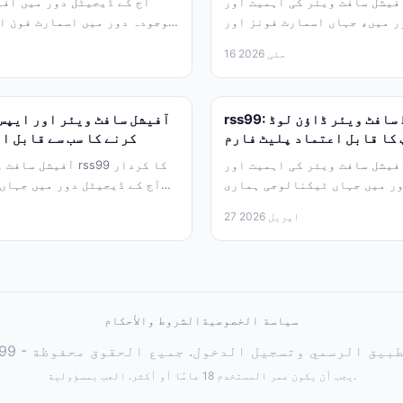
یشل سافٹ ویئر کی اہمیت اور rss99 کا انتخاب
آج کے ڈیجیٹل دور میں آفی
ر میں، جہاں اسمارٹ فونز اور
موجودہ دور میں اسمارٹ فون ا
کمپیوٹرز ہماری...
16 مئی 2026
rss99: آفیشل اور محفوظ سافٹ ویئر ڈاؤن لوڈ
 کا قابل اعتماد پلیٹ فارم
کرنے کا سب سے قابل ا
یشل سافٹ ویئر کی اہمیت اور rss99 کا تعارف
آفیشل سافٹ ویئر کی
ور میں جہاں ٹیکنالوجی ہماری
آج کے ڈیجیٹل دور میں جہاں
زندگی کا لازمی...
27 اپریل 2026
سياسة الخصوصية
الشروط والأحكام
يجب أن يكون عمر المستخدم 18 عامًا أو أكثر. العب بمسؤولية.