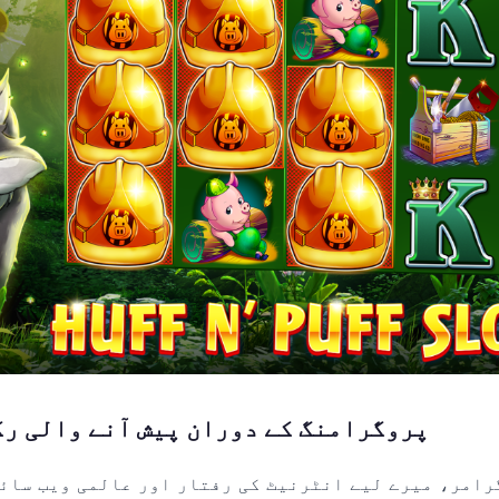
پروگرامنگ کے دوران پیش آنے والی رک
رامر، میرے لیے انٹرنیٹ کی رفتار اور عالمی ویب سائٹ