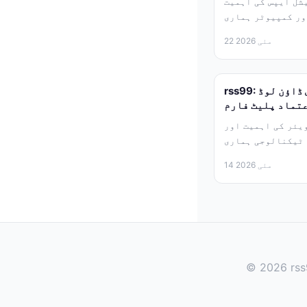
شل ایپس کی اہمیت
ور کمپیوٹر ہماری
زندگی کا لازمی...
22 مئی 2026
rss99: آفیشل سافٹ ویئر اور ایپس ڈاؤن لوڈ
عتماد پلیٹ فارم
 اہمیت اور rss99 کا کردار
 ٹیکنالوجی ہماری
زندگی کا لازمی...
14 مئی 2026