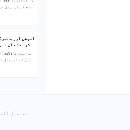
آف
آج کے ڈیجیٹل دو
کرنے کے لیے آپ
آف
آج کے ڈیجیٹل د
© 2026 rss99 - تحميل التطبيق الرسمي وتسجيل الدخول. جميع الحقوق محفوظة.