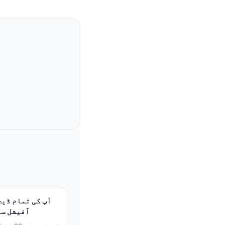
آفیشل سا