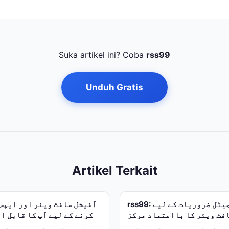
Suka artikel ini? Coba
rss99
Unduh Gratis
Artikel Terkait
rss99: آپ کی تمام ڈیجیٹل ضروریات کے لیے
فٹ ویئر کا بااعتماد مرکز
کرنے کے لیے آپ کا قابل ا