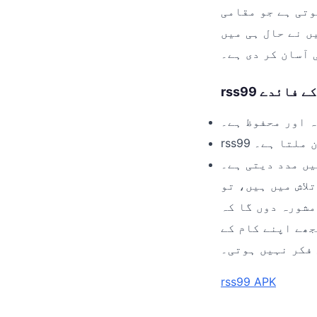
وتی ہے جو مقامی
ٹ فارم سے ایک بہترین VPN ٹول
 آسان کر دی ہے۔
 کے فائدے
ہ اور محفوظ ہے۔
ژن ملتا ہے۔
یں مدد دیتی ہے۔
لاش میں ہیں، تو
 کریں۔ یہ ایک قابل اعتماد جگہ ہے جہاں
جھے اپنے کام کے
 فکر نہیں ہوتی۔
rss99 APK