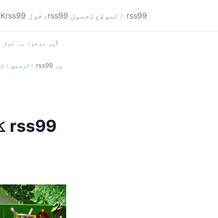
الموقع rss99
rss99 تحميل
rss99 دخول
PK
کیا آپ کا انٹرنیٹ کام نہیں کر رہا؟ rss99 پر موجود یہ ٹول آزمائیں!
rss99 الرسمي
›
کی
ک