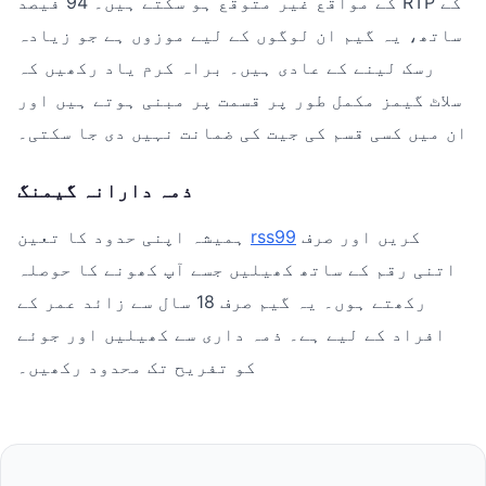
کے مواقع غیر متوقع ہو سکتے ہیں۔ 94 فیصد RTP کے
ساتھ، یہ گیم ان لوگوں کے لیے موزوں ہے جو زیادہ
رسک لینے کے عادی ہیں۔ براہ کرم یاد رکھیں کہ
سلاٹ گیمز مکمل طور پر قسمت پر مبنی ہوتے ہیں اور
ان میں کسی قسم کی جیت کی ضمانت نہیں دی جا سکتی۔
ذمہ دارانہ گیمنگ
کریں اور صرف
rss99
ہمیشہ اپنی حدود کا تعین
اتنی رقم کے ساتھ کھیلیں جسے آپ کھونے کا حوصلہ
رکھتے ہوں۔ یہ گیم صرف 18 سال سے زائد عمر کے
افراد کے لیے ہے۔ ذمہ داری سے کھیلیں اور جوئے
کو تفریح تک محدود رکھیں۔