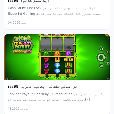
rss99: ایک مکمل گائیڈ
Cash Strike Fire Lock ایک نیا اور دلچسپ اضافہ ہے جو
Blueprint Gaming کی مشہور کیش کلیکٹ سیریز میں شامل...
04 اگست 2026
rss99: خزانے کی تلاش کا ایک نیا تجربہ
TopLoot Payout LineNPay از PearFiction ایک ایسا سلاٹ ہے جو
3×3 گرڈ کے کلاسک احساس کو جدید میکانکس کے ساتھ...
18 جولائی 2026