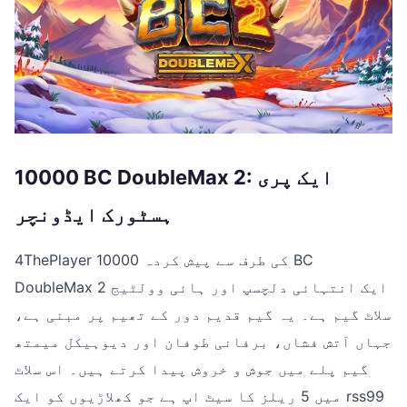
10000 BC DoubleMax 2: ایک پری
ہسٹورک ایڈونچر
4ThePlayer کی طرف سے پیش کردہ 10000 BC
DoubleMax 2 ایک انتہائی دلچسپ اور ہائی وولٹیج
سلاٹ گیم ہے۔ یہ گیم قدیم دور کے تھیم پر مبنی ہے،
جہاں آتش فشاں، برفانی طوفان اور دیوہیکل میمتھ
گیم پلے میں جوش و خروش پیدا کرتے ہیں۔ اس سلاٹ
میں 5 ریلز کا سیٹ اپ ہے جو کھلاڑیوں کو ایک rss99