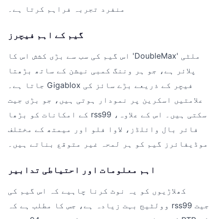
منفرد تجربہ فراہم کرتا ہے۔
گیم کے اہم فیچرز
اس گیم کی سب سے بڑی کشش اس کا 'DoubleMax' ملٹی
پلائر ہے، جو ہر وننگ کمبی نیشن کے ساتھ بڑھتا
جاتا ہے۔ Gigablox فیچر کے ذریعے بڑے سائز کی
علامتیں اسکرین پر نمودار ہوتی ہیں، جو بڑی جیت
کے امکانات کو بڑھا rss99 سکتی ہیں۔ اس کے علاوہ،
فائر بال وائلڈز، لاوا فلو اور میمتھ کے مختلف
موڈیفائرز گیم کو ہر لمحہ غیر متوقع بناتے ہیں۔
اہم معلومات اور احتیاطی تدابیر
کھلاڑیوں کو یہ نوٹ کرنا چاہیے کہ اس گیم کی
وولٹیج بہت زیادہ ہے، جس کا مطلب ہے کہ rss99 جیت