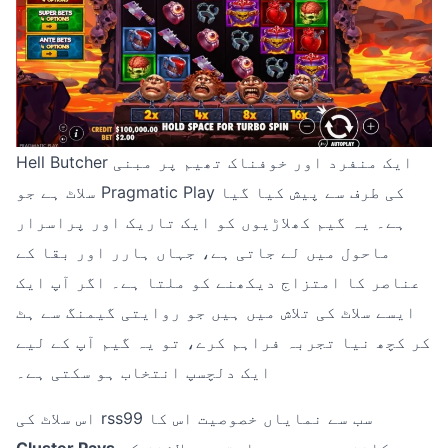
Hell Butcher ایک منفرد اور خوفناک تھیم پر مبنی
سلاٹ ہے جو Pragmatic Play کی طرف سے پیش کیا گیا
ہے۔ یہ گیم کھلاڑیوں کو ایک تاریک اور پراسرار
ماحول میں لے جاتی ہے، جہاں ہارر اور بقا کے
عناصر کا امتزاج دیکھنے کو ملتا ہے۔ اگر آپ ایک
ایسے سلاٹ کی تلاش میں ہیں جو روایتی گیمنگ سے ہٹ
کر کچھ نیا تجربہ فراہم کرے، تو یہ گیم آپ کے لیے
ایک دلچسپ انتخاب ہو سکتی ہے۔
اس سلاٹ کی rss99 سب سے نمایاں خصوصیت اس کا
میکانزم ہے، جو روایتی پے لائنز کے
Cluster Pays