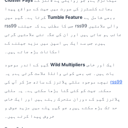
بجائے کلسٹرز کی صورت میں جیت کے مواقع پیدا
بھی شامل ہے،
Tumble Feature
کرتا ہے۔ گیم میں
rss99 جس کا مطلب ہے کہ جیتنے rss99 والی علامتیں
غائب ہو جاتی ہیں اور ان کی جگہ نئی علامتیں گرتی
ہیں، جس سے ایک ہی اسپن میں مزید جیتنے کے
امکانات بڑھ جاتے ہیں۔
ایک اور خاص
Wild Multipliers
گیم کے اندر موجود
بات ہیں۔ جب بھی کوئی وائلڈ علامت گرتی ہے، یہ
rss99
نیچے موجود ملٹی پلائرز کے ساتھ جڑ کر آپ کی
ممکنہ جیت کو کئی گنا بڑھا سکتی ہے۔ یہ ملٹی
پلائرز گیم کے دوران متحرک رہتے ہیں اور ایک خاص
حد تک بڑھ سکتے ہیں، جو گیم پلے میں مزید جوش و
خروش پیدا کرتے ہیں۔