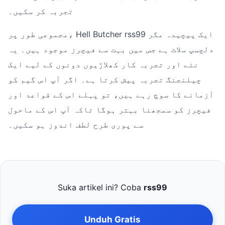
تجربہ کر سکیں۔
مجموعی طور پر، Hell Butcher rss99 ایک پیچیدہ مگر
دلچسپ سلاٹ ہے جس میں بہت سے فیچرز موجود ہیں۔ یہ
نئے اور تجربہ کار کھلاڑیوں دونوں کے لیے ایک
چیلنجنگ تجربہ پیش کرتا ہے۔ اگر آپ اس گیم کو
آزمانے کا سوچ رہے ہیں، تو پہلے اس کے قواعد اور
فیچرز کو سمجھنا بہتر ہوگا تاکہ آپ اس کے ماحول
سے پوری طرح لطف اندوز ہو سکیں۔
Suka artikel ini? Coba
rss99
Unduh Gratis